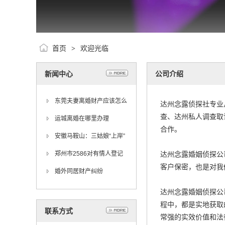
首页
欢迎光临
>
新闻中心
公司介绍
东莞夫妻离婚财产应该怎么
达州念露侦探社专业
查、达州私人调查取
分割？
运城离婚在哪里办理
合作。
安徽马鞍山：三姑娘“上岸”
记
郑州市2586对有情人登记
达州念露婚姻侦探公
客户保密，也是对我
结婚，比去年增加了85对
婚外同居财产纠纷
达州念露婚姻侦探公
程中，都是实地获取
联系方式
常强的实效价值和法